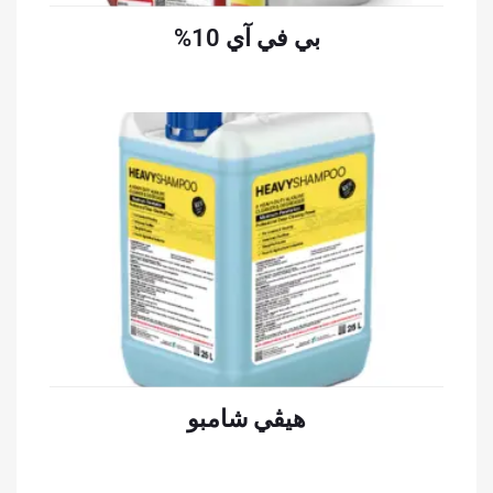
بي في آي 10%
قراءة المزيد
هيڤي شامبو
قراءة المزيد